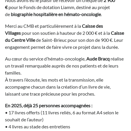
Nous avons eu le plaisir de recevoir un chèque de
2 900
–
Remise
€
pour le Fonds de dotation Liamm, destiné au projet
de
de
biographie hospitalière en hémato-oncologie
.
don
:
Merci au CMB et particulièrement à la
Caisse des
CMB
Villages
pour son soutien à hauteur de 2 000 € et à la
Caisse
du Centre Ville
de Saint-Brieuc pour son don de 900 €. Leur
engagement permet de faire vivre ce projet dans la durée.
Au cœur du service d’hémato-oncologie,
Aude Bracq
réalise
un travail remarquable auprès de nos patients et de leurs
familles.
À travers l’écoute, les mots et la transmission, elle
accompagne chacun dans la création d’un livre de vie,
laissant une trace précieuse pour les proches.
En 2025, déjà 25 personnes accompagnées :
• 17 livres offerts (11 livres reliés, 6 au format A4 selon le
souhait de l’auteur)
• 4 livres au stade des entretiens