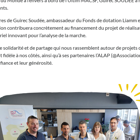
our du Monde à l’envers à bord de l’Ultim MACSF, Guirec SOUDEE a 
nts.
ires de Guirec Soudée, ambassadeur du Fonds de dotation Liamm et
on contribuera concrètement au financement du projet de réalisat
ériel innovant pour l’analyse de la marche.
e solidarité et de partage qui nous rassemblent autour de projets co
dèle à nos côtés, ainsi qu’à ses partenaires l’ALAP (@Associatio
nfiance et leur générosité.