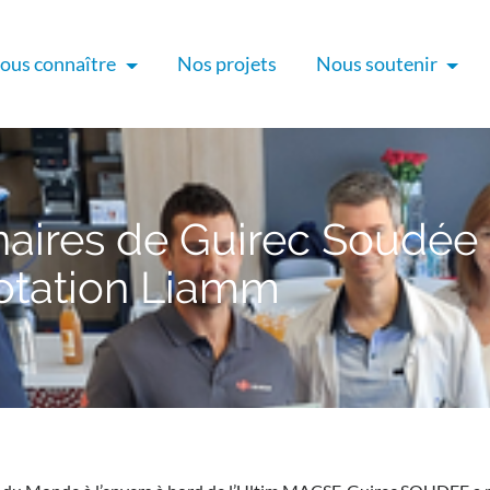
ous connaître
Nos projets
Nous soutenir
enaires de Guirec Soudée
otation Liamm