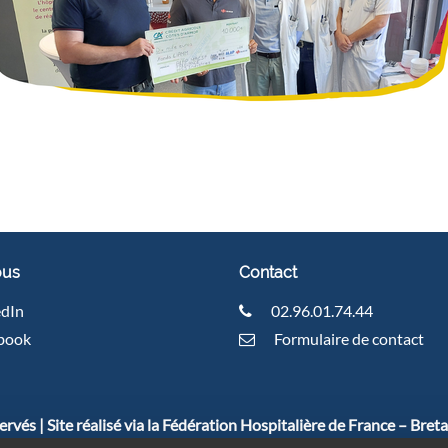
ous
Contact
edIn
02.96.01.74.44
book
Formulaire de contact
rvés | Site réalisé via la Fédération Hospitalière de France – Bret