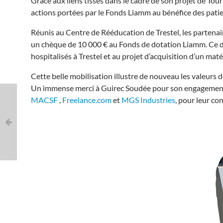
Grâce aux liens tissés dans le cadre de son projet de T
:
Les
actions portées par le Fonds Liamm au bénéfice des patie
partenaires
de
Réunis au Centre de Rééducation de Trestel, les partena
Guirec
un chèque de 10 000 € au Fonds de dotation Liamm. Ce d
Soudée
hospitalisés à Trestel et au projet d’acquisition d’un mat
s’engagent
aux
côtés
Cette belle mobilisation illustre de nouveau les valeurs d
du
Un immense merci à Guirec Soudée pour son engagement fi
Fonds
MACSF
,
Freelance.com
et
MGS Industries
, pour leur co
de
dotation
Liamm