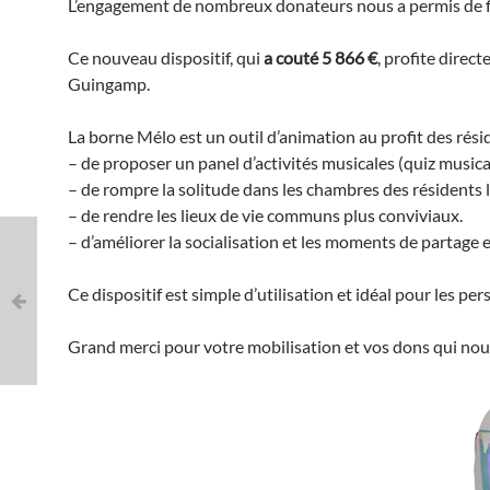
L’engagement de nombreux donateurs nous a permis de fi
Mélo
à
l’EHPAD
Ce nouveau dispositif, qui
a couté 5 866 €
, profite direc
de
Guingamp.
Guingamp
La borne Mélo est un outil d’animation au profit des rési
– de proposer un panel d’activités musicales (quiz musica
– de rompre la solitude dans les chambres des résidents 
– de rendre les lieux de vie communs plus conviviaux.
– d’améliorer la socialisation et les moments de partage e
Ce dispositif est simple d’utilisation et idéal pour les p
Grand merci pour votre mobilisation et vos dons qui no