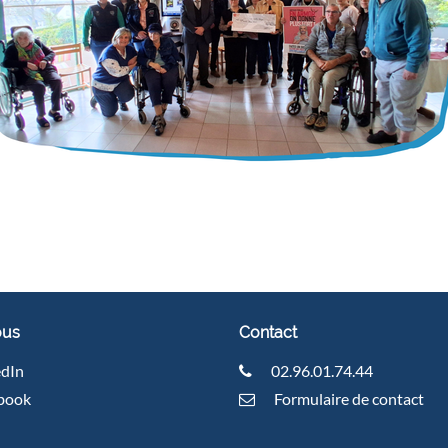
ous
Contact
edIn
02.96.01.74.44
book
Formulaire de contact