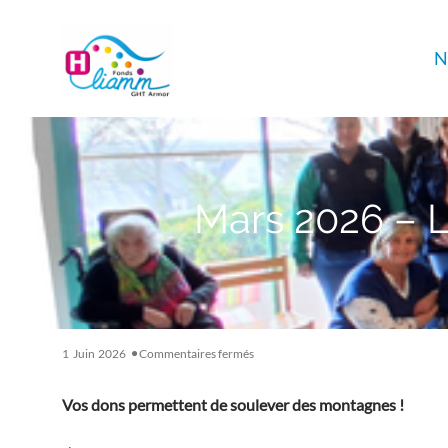
Panneau de gestion des cookies
N
Mars 2026 – 
sur
1
Juin
2026
Commentaires fermés
Mars
2026
Vos dons permettent de soulever des montagnes !
–
La
borne