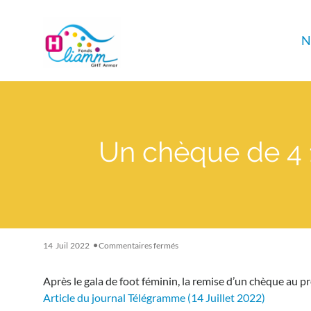
Panneau de gestion des cookies
N
Un chèque de 4 1
sur
14
Juil
2022
Commentaires fermés
Un
chèque
Après le gala de foot féminin, la remise d’un chèque au pr
de
4
Article du journal Télégramme (14 Juillet 2022)
130