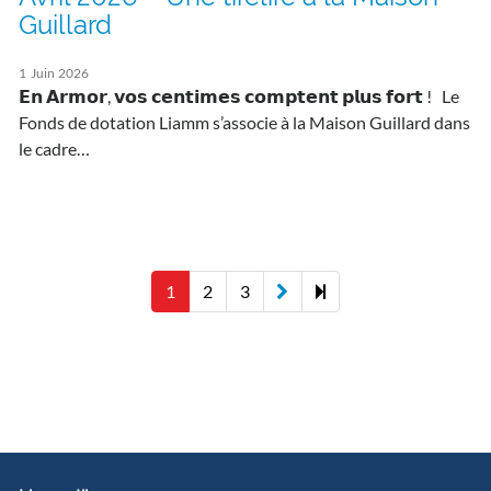
Guillard
1
Juin
2026
𝗘𝗻 𝗔𝗿𝗺𝗼𝗿, 𝘃𝗼𝘀 𝗰𝗲𝗻𝘁𝗶𝗺𝗲𝘀 𝗰𝗼𝗺𝗽𝘁𝗲𝗻𝘁 𝗽𝗹𝘂𝘀 𝗳𝗼𝗿𝘁 ! Le
Fonds de dotation Liamm s’associe à la Maison Guillard dans
le cadre…
Next
7
1
2
3
page