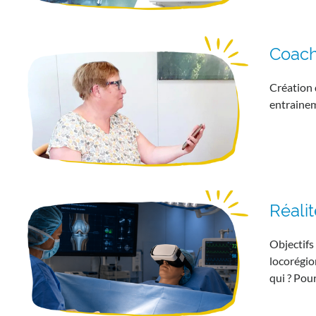
Coach
Création 
entrainem
Réalit
Objectifs
locorégio
qui ? Pou