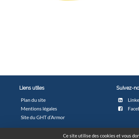
Liens utiles
Suivez-n
Plan du site
Link
Mentions légales
Face
Site du GHT d’Armor
© Fonds Liamm | Tous droits rése
Ce site utilise des cookies et vous do