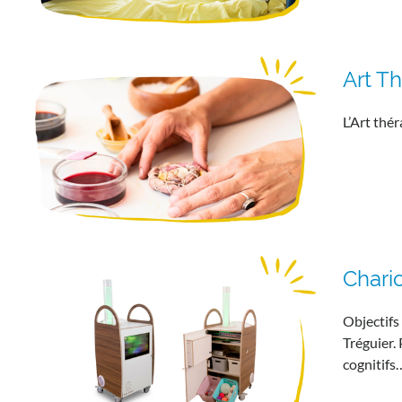
Art T
L’Art thé
Chari
Objectifs 
Tréguier. 
cognitifs