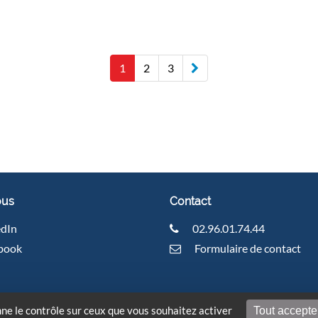
Next
1
2
3
page
ous
Contact
edIn
02.96.01.74.44
book
Formulaire de contact
rvés | Site réalisé via la Fédération Hospitalière de France – Bret
nne le contrôle sur ceux que vous souhaitez activer
Tout accepte