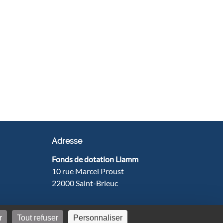
Adresse
Fonds de dotation Liamm
10 rue Marcel Proust
22000 Saint-Brieuc
agne | Design Genious Interactive
r
Tout refuser
Personnaliser